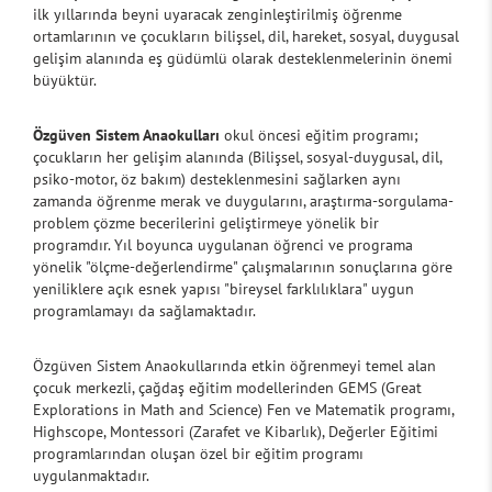
ilk yıllarında beyni uyaracak zenginleştirilmiş öğrenme
ortamlarının ve çocukların bilişsel, dil, hareket, sosyal, duygusal
gelişim alanında eş güdümlü olarak desteklenmelerinin önemi
büyüktür.
Özgüven Sistem Anaokulları
okul öncesi eğitim programı;
çocukların her gelişim alanında (Bilişsel, sosyal-duygusal, dil,
psiko-motor, öz bakım) desteklenmesini sağlarken aynı
zamanda öğrenme merak ve duygularını, araştırma-sorgulama-
problem çözme becerilerini geliştirmeye yönelik bir
programdır. Yıl boyunca uygulanan öğrenci ve programa
yönelik "ölçme-değerlendirme" çalışmalarının sonuçlarına göre
yeniliklere açık esnek yapısı "bireysel farklılıklara" uygun
programlamayı da sağlamaktadır.
Özgüven Sistem Anaokullarında etkin öğrenmeyi temel alan
çocuk merkezli, çağdaş eğitim modellerinden GEMS (Great
Explorations in Math and Science) Fen ve Matematik programı,
Highscope, Montessori (Zarafet ve Kibarlık), Değerler Eğitimi
programlarından oluşan özel bir eğitim programı
uygulanmaktadır.