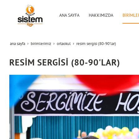
ANA SAYFA
HAKKIMIZDA
BİRİMLE
ana sayfa
bi̇ri̇mleri̇mi̇z
ortaokul
resim sergisi (80-90'lar)
RESİM SERGİSİ (80-90'LAR)